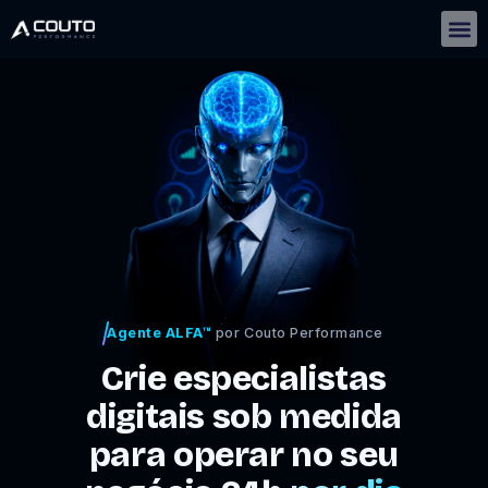
Gestão De Negócios Com IA | IMERSÃO
Agente ALFA™
por Couto Performance
Crie especialistas
digitais sob medida
para operar no seu