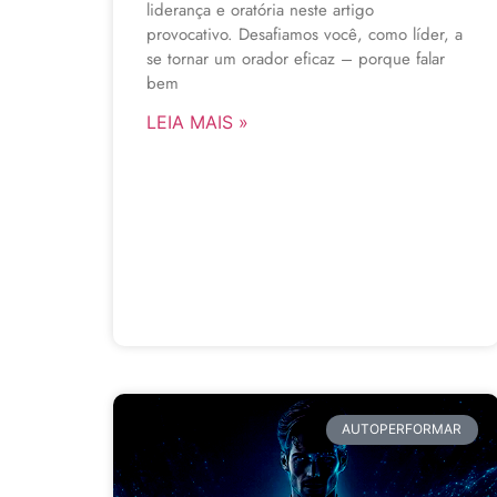
liderança e oratória neste artigo
provocativo. Desafiamos você, como líder, a
se tornar um orador eficaz – porque falar
bem
LEIA MAIS »
AUTOPERFORMAR