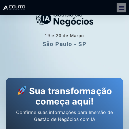
Gestão De Negócios Com IA | IMERSÃO
19 e 20 de Março
São Paulo - SP
Sua transformação
começa aqui!
Confirme suas informações para Imersão de
Gestão de Negócios com IA